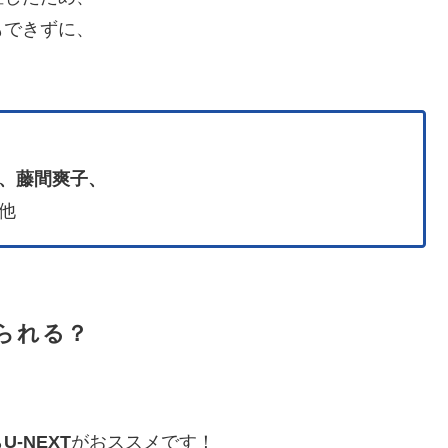
もできずに、
、藤間爽子、
他
られる？
ら
U-NEXT
がおススメです！