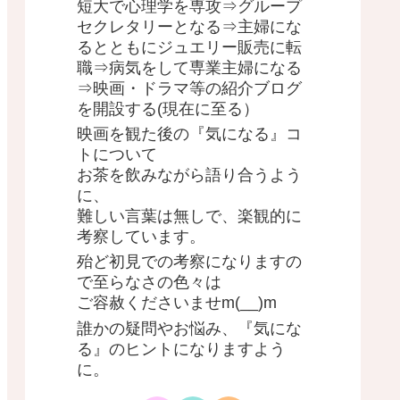
短大で心理学を専攻⇒グループ
セクレタリーとなる⇒主婦にな
るとともにジュエリー販売に転
職⇒病気をして専業主婦になる
⇒映画・ドラマ等の紹介ブログ
を開設する(現在に至る）
映画を観た後の『気になる』コ
トについて
お茶を飲みながら語り合うよう
に、
難しい言葉は無しで、楽観的に
考察しています。
殆ど初見での考察になりますの
で至らなさの色々は
ご容赦くださいませm(__)m
誰かの疑問やお悩み、『気にな
る』のヒントになりますよう
に。