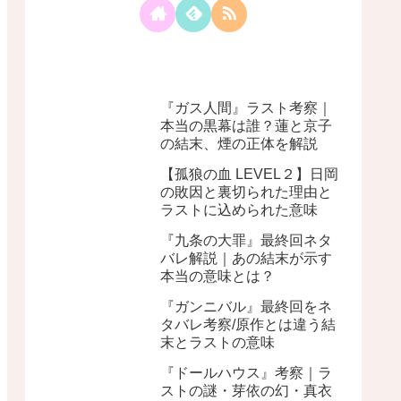
『ガス人間』ラスト考察｜
本当の黒幕は誰？蓮と京子
の結末、煙の正体を解説
【孤狼の血 LEVEL２】日岡
の敗因と裏切られた理由と
ラストに込められた意味
『九条の大罪』最終回ネタ
バレ解説｜あの結末が示す
本当の意味とは？
『ガンニバル』最終回をネ
タバレ考察/原作とは違う結
末とラストの意味
『ドールハウス』考察｜ラ
ストの謎・芽依の幻・真衣