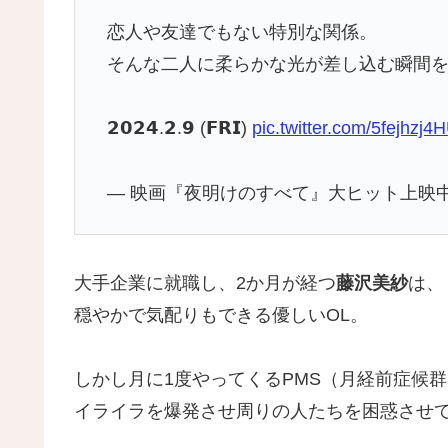
恋人や友達でもない特別な関係。
そんな二人に柔らかな光が差し込む瞬間を
𝟮𝟬𝟮𝟰.𝟮.𝟵 (𝗙𝗥𝗜)
pic.twitter.com/5fejhzj4
— 映画『夜明けのすべて』大ヒット上映中 (@y
大手企業に就職し、2か月が経つ
藤沢美紗
は、
穏やかで気配りもできる優しいOL。
しかし月に1度やってくるPMS（月経前症候
イライラを爆発させ周りの人たちを困惑させ