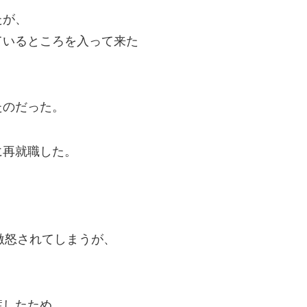
たが、
ているところを入って来た
たのだった。
に再就職した。
激怒されてしまうが、
症したため、