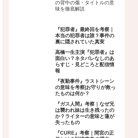
の背中の傷・タイトルの意
味を徹底解説
『犯罪者』最終回を考察｜
本当の犯罪者は誰？事件の
裏に隠されていた真実
高橋一生主演『犯罪者』は
面白い？ネタバレなしのあ
らすじ・見どころと配信情
報
『夜勤事件』ラストシーン
の意味を考察|お守りが救っ
たものは何か？
『ガス人間』考察｜なぜ兄
は襲われ妹は生き残ったの
か？ライターの意味と蓮が
失ったもの
『CURE』考察｜間宮の正