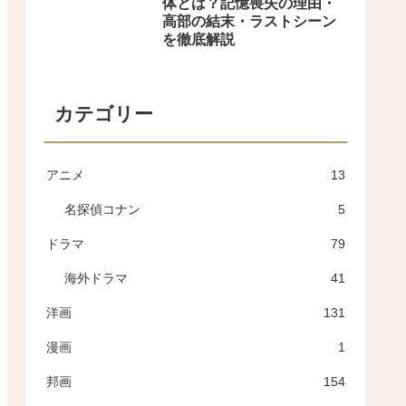
体とは？記憶喪失の理由・
高部の結末・ラストシーン
を徹底解説
カテゴリー
アニメ
13
名探偵コナン
5
ドラマ
79
海外ドラマ
41
洋画
131
漫画
1
邦画
154