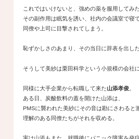
これではいけないと、強めの薬を服用してみ
その副作用は眠気を誘い、社内の会議室で寝
同僚や上司に目撃されてしまう。
恥ずかしさのあまり、その当日に辞表を出し
そうして美紗は栗田科学という小規模の会社
同様に大手企業から転職して来た
山添孝俊
。
ある日、炭酸飲料の蓋を開けた山添は、
PMSに襲われた美紗にその音は勘にさわると
理解のある同僚たちがそれを収める。
実は山添もまた、就職後にパニック障害を発