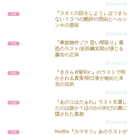
2025.10.20
『スオミの話をしよう』はつまら
邦画
ない？３つの酷評の理由とヘルシ
ンキの意味
2025.10.18
『事故物件ゾク 恐い間取り』最
邦画
恐のラスト/吉田鋼太郎が演じる
藤吉の正体
2025.10.12
『きさらぎ駅Re:』のラストで明
邦画
かされる真実/明日香が秘めた本
当の目的
2025.10.09
『あのコはだぁれ』ラスト生還し
邦画
たのは誰か？ほのかの叫びの裏に
隠された真相
2025.10.05
Netflix『カマキリ』あのラストが
洋画