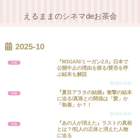
えるままのシネマdeお茶会
2025-10
『M3GAN/ミーガン2.0』日本で
洋画
公開中止の理由を探る/賛否を呼
ぶ結末も解説
2025.10.29
『夏目アラタの結婚』衝撃の結末
邦画
に迫る/真珠との関係は「愛」か
「執着」か？！
2025.10.25
『あの人が消えた』ラストの真相
邦画
とは？/犯人の正体と消えた人物
に迫る