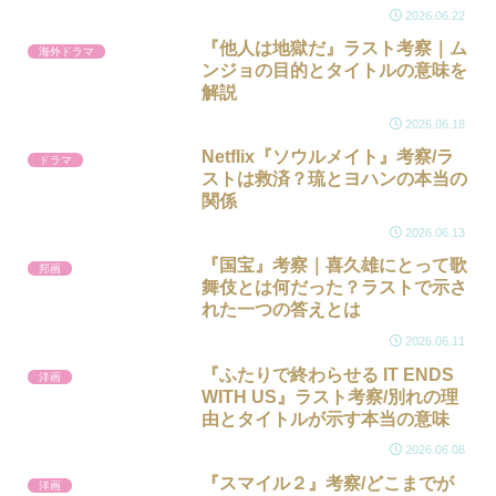
2026.06.22
『他人は地獄だ』ラスト考察｜ム
海外ドラマ
ンジョの目的とタイトルの意味を
解説
2026.06.18
Netflix『ソウルメイト』考察/ラ
ドラマ
ストは救済？琉とヨハンの本当の
関係
2026.06.13
『国宝』考察｜喜久雄にとって歌
邦画
舞伎とは何だった？ラストで示さ
れた一つの答えとは
2026.06.11
『ふたりで終わらせる IT ENDS
洋画
WITH US』ラスト考察/別れの理
由とタイトルが示す本当の意味
2026.06.08
『スマイル２』考察/どこまでが
洋画