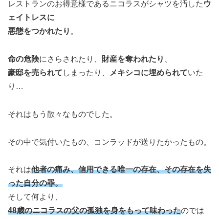
レストランのお得意様であるニコラスがシャツを汚した
ウ
ェイトレスに
悪態をつかれたり
。
命の危険
にさらされたり、
財産を奪われたり
、
豪邸を売られて
しまったり、
メキシコに埋められて
いた
り…
それはもう散々なものでした。
その中で気付いたもの、コンラッドが送りたかったもの。
それは
他者の痛み、信用できる唯一の存在、その存在を失
った自分の罪。
そして何より、
48歳のニコラスの父の孤独を身をもって味わった
のでは