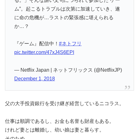
る。」そんな謳い文句につられて参加した”ゲー
ム”。起こるトラブルは次第に加速していき、遂
に命の危機が…ラストの緊張感に堪えられる
か…？
『ゲーム』配信中！
#ネトフリ
pic.twitter.com/47xJ4S6EPI
— Netflix Japan | ネットフリックス (@NetflixJP)
December 1, 2018
父の大手投資銀行を受け継ぎ経営しているニコラス。
仕事は順調であるし、お金も名誉も財産もある。
けれど妻とは離婚し、幼い娘は妻と暮らす。
そのため