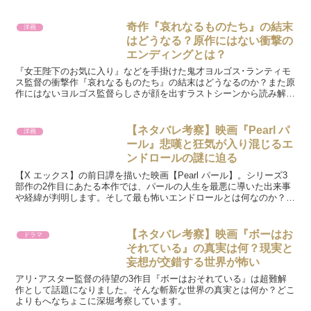
るのか？など気になる謎に迫ります。
奇作『哀れなるものたち』の結末
洋画
はどうなる？原作にはない衝撃の
エンディングとは？
『女王陛下のお気に入り』などを手掛けた鬼才ヨルゴス･ランティモ
ス監督の衝撃作『哀れなるものたち』の結末はどうなるのか？また原
作にはないヨルゴス監督らしさが顔を出すラストシーンから読み解く
メッセージをネタバレ考察しています。
【ネタバレ考察】映画『Pearl パ
洋画
ール』悲嘆と狂気が入り混じるエ
ンドロールの謎に迫る
【X エックス】の前日譚を描いた映画【Pearl パール】。シリーズ3
部作の2作目にあたる本作では、パールの人生を最悪に導いた出来事
や経緯が判明します。そして最も怖いエンドロールとは何なのか？そ
の時ハワードは何を見たのか？推察しています。
【ネタバレ考察】映画『ボーはお
ドラマ
それている』の真実は何？現実と
妄想が交錯する世界が怖い
アリ･アスター監督の待望の3作目『ボーはおそれている』は超難解
作として話題になりました。そんな斬新な世界の真実とは何か？どこ
よりもへなちょこに深堀考察しています。