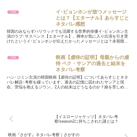
イ･ビョンホンが放つメッセージ
洋画
とは？【エターナル】あらすじと
ネタバレ感想
韓国のみならずハリウッドでも活躍する世界的俳優イ･ビョンホン主
演のラブ･サスペンス【エターナル】。脚本が気に入り出演を引き受
けたというイ･ビョンホンが伝えたかったメッセージとは？未視聴の
方にむけ少しだけあらすじと見どころ、そして後半ではネタバレ含む
感想などを記しています。
映画【虐待の証明】母親からの虐
洋画
待 ペク・サンアの過去と結末を
ネタバレ考察
ハン･ジミン主演の韓国映画【虐待の証明】についてあらすじとネタ
バレ解説･考察を綴っています。過去の記憶に囚われたサンアと現
在、苦悩を抱えるジウン。2人の結末はどうなるのか？娘を苦しめる
母親と虐待の関係について推察します。
【イエロージャケッツ】ネタバレ考
察/season2に持ちこされた謎とは？
映画『さがす』ネタバレ考察｜さがすの