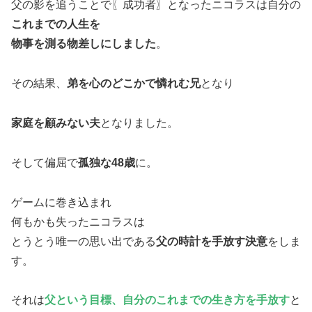
父の影を追うことで〖成功者〗となったニコラスは自分の
これまでの人生を
物事を測る物差しにしました
。
その結果、
弟を心のどこかで憐れむ兄
となり
家庭を顧みない夫
となりました。
そして偏屈で
孤独な48歳
に。
ゲームに巻き込まれ
何もかも失ったニコラスは
とうとう唯一の思い出である
父の時計を手放す決意
をしま
す。
それは
父という目標、自分のこれまでの生き方を手放す
と