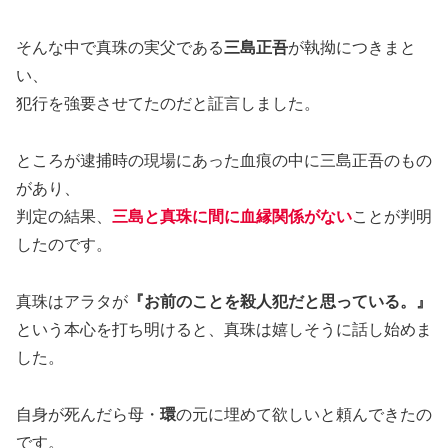
そんな中で真珠の実父である
三島正吾
が執拗につきまと
い、
犯行を強要させてたのだと証言しました。
ところが逮捕時の現場にあった血痕の中に三島正吾のもの
があり、
判定の結果、
三島と真珠に間に血縁関係がない
ことが判明
したのです。
真珠はアラタが
『お前のことを殺人犯だと思っている。』
という本心を打ち明けると、真珠は嬉しそうに話し始めま
した。
自身が死んだら母・
環
の元に埋めて欲しいと頼んできたの
です。