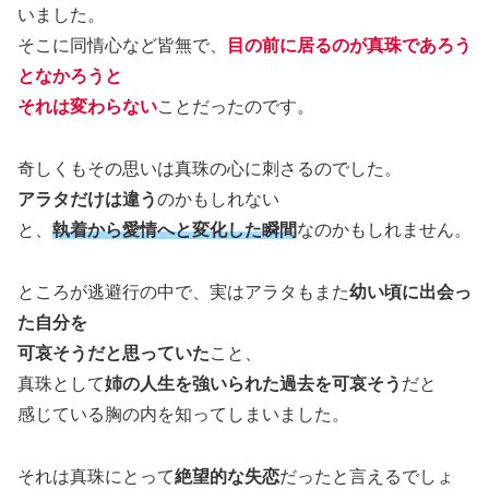
いました。
そこに同情心など皆無で、
目の前に居るのが真珠であろう
となかろうと
それは変わらない
ことだったのです。
奇しくもその思いは真珠の心に刺さるのでした。
アラタだけは違う
のかもしれない
と、
執着から愛情へと変化した瞬間
なのかもしれません。
ところが逃避行の中で、実はアラタもまた
幼い頃に出会っ
た自分を
可哀そうだと思っていた
こと、
真珠として
姉の人生を強いられた過去を可哀そう
だと
感じている胸の内を知ってしまいました。
それは真珠にとって
絶望的な失恋
だったと言えるでしょ