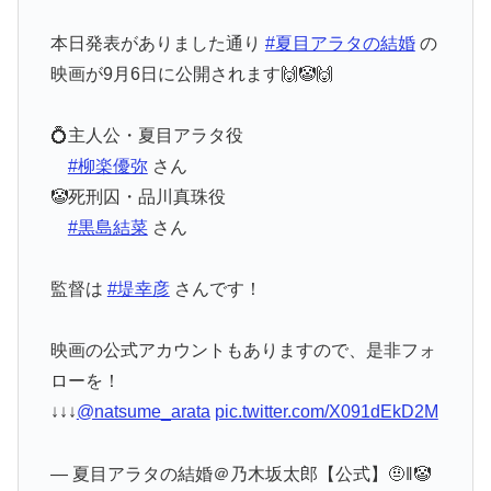
本日発表がありました通り
#夏目アラタの結婚
の
映画が9月6日に公開されます🙌🤡🙌
💍主人公・夏目アラタ役
#柳楽優弥
さん
🤡死刑囚・品川真珠役
#黒島結菜
さん
監督は
#堤幸彦
さんです！
映画の公式アカウントもありますので、是非フォ
ローを！
↓↓↓
@natsume_arata
pic.twitter.com/X091dEkD2M
— 夏目アラタの結婚＠乃木坂太郎【公式】🤨‖🤡