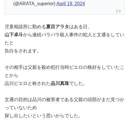
(@ARATA_superior)
April 19, 2024
児童相談所に勤める
夏目アラタ
はある日、
山下卓斗
から連続バラバラ殺人事件の犯人と文通をしてい
たと
告白をされます。
その相手は父親を殺め犯行当時ピエロの格好をしていたこ
とから
品川ピエロと称された
品川真珠
でした。
文通の目的は品川の被害者である父親の頭部がまだ見つか
っていないため
探し出したいという思いからでした。