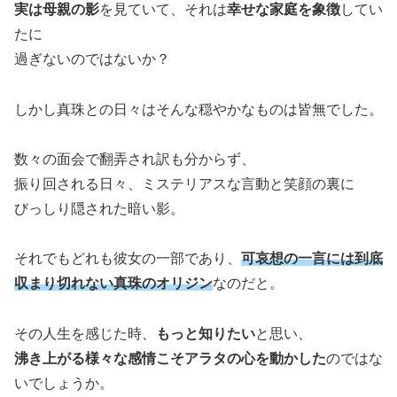
実は母親の影
を見ていて、それは
幸せな家庭を象徴
してい
たに
過ぎないのではないか？
しかし真珠との日々はそんな穏やかなものは皆無でした。
数々の面会で翻弄され訳も分からず、
振り回される日々、ミステリアスな言動と笑顔の裏に
びっしり隠された暗い影。
それでもどれも彼女の一部であり、
可哀想の一言には到底
収まり切れない真珠のオリジン
なのだと。
その人生を感じた時、
もっと知りたい
と思い、
沸き上がる様々な感情こそアラタの心を動かした
のではな
いでしょうか。