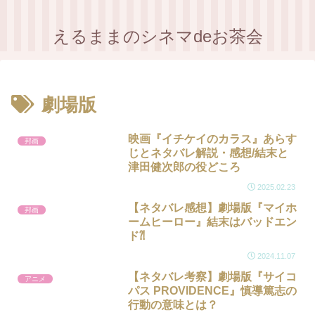
えるままのシネマdeお茶会
劇場版
映画『イチケイのカラス』あらす
邦画
じとネタバレ解説・感想/結末と
津田健次郎の役どころ
2025.02.23
【ネタバレ感想】劇場版『マイホ
邦画
ームヒーロー』結末はバッドエン
ド⁈
2024.11.07
【ネタバレ考察】劇場版『サイコ
アニメ
パス PROVIDENCE』慎導篤志の
行動の意味とは？