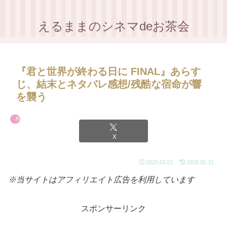
えるままのシネマdeお茶会
『君と世界が終わる日に FINAL』あらす
じ、結末とネタバレ感想/残酷な宿命が響
を襲う
邦画
X
2025.02.01
2026.05.31
※当サイトはアフィリエイト広告を利用しています
スポンサーリンク