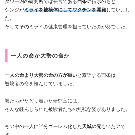
タワー内の研究所では長官である
西条
の指示のもと、
シンジが
ミライを被検体にしてワクチンを開発
していまし
た。
そしてそのミライの健康管理を担っていたのが葵でした。
一人の命か大勢の命か
一人の命より大勢の命の方が重い
と豪語する西条は
被験者の命を軽んじていました。
響たちがたどり着いた研究室には、
そんな軽んじられた被験者たちの無残な姿がありました。
その中の一人に半分ゴーレム化した
天城の兄
もいたので
す。