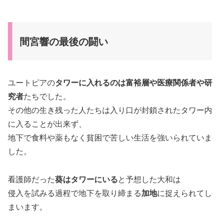
間宮響の最後の闘い
ユートピアの
タワーに入れるのは富裕層や医療関係者や研
究者
たちでした。
その他の生き残った人たちは入り口が封鎖されたタワー内
に入ることが出来ず、
地下で食料や薬もなく貧困で苦しい生活を強いられていま
した。
看護師だった
葵はタワーにいる
と予想した大和は
侵入を試みる過程で地下を取り締まる
加地
に捉えられてし
まいます。