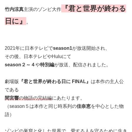
『君と世界が終わる
竹内涼真
主演のゾンビ大作
日に』
。
2021年に日本テレビで
season1
が放送開始され、
その後、日本テレビやHuluにて
season２～４
や
特別編
が放送、配信されました。
劇場版
『君と世界が終わる日に FINAL』
は本作の主人公
である
間宮響
の物語の完結編
にあたります。
（season５は本作と同じ時系列の
佳奈恵
を中心とした物
語）
ゾンビの巣窟と化した世界で、愛する人を守るために生き