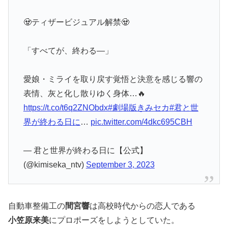
🧟ティザービジュアル解禁🧟
「すべてが、終わる—」
愛娘・ミライを取り戻す覚悟と決意を感じる響の
表情、灰と化し散りゆく身体…🔥
https://t.co/t6q2ZNObdx
#劇場版きみセカ
#君と世
界が終わる日に
…
pic.twitter.com/4dkc695CBH
— 君と世界が終わる日に【公式】
(@kimiseka_ntv)
September 3, 2023
自動車整備工の
間宮響
は高校時代からの恋人である
小笠原来美
にプロポーズをしようとしていた。