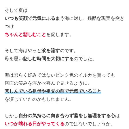
そして夏は
いつも笑顔で元気にふるまう
海に対し、残酷な現実を突き
つけ
ちゃんと悲しむこと
を促します。
そして海はやっと
涙を流す
のです。
母を思い
悲しむ時間を大切にする
のでした。
海は恐らく好みではないピンク色のイルカを貰っても
満面の笑みを浮かべ喜んで見せるように、
悲しんでいる祖母や祖父の前で元気でいること
を演じていたのかもしれません。
しかし
自分の気持ちに向き合わず蓋をし無理をする心
は
いつか壊れる日がやってくる
のではないでしょうか。