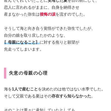
産んでくれていたことに
安堵した夏
を目の前にして、
恋人に言われるがままに、自身を納得させ
産まなかった弥生は
後悔の涙
を流すのでした。
そうして海と向き合う覚悟ができた弥生でしたが、
自分の娘を取り戻したかのような、
〖母親になること〗
に対する焦りと願望が
先走ってしまいます。
失意の母親の心理
海を
1人で産むこと
を決めたのは他ではない水季でした。
そして父親である夏はその
存在すら知らなかった
。
そのことは重々に承知していたとしても