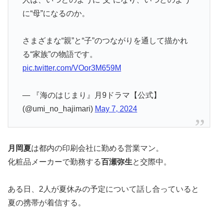
に“母”になるのか。
さまざまな“親”と“子”のつながりを通して描かれ
る“家族”の物語です。
pic.twitter.com/VOor3M659M
— 『海のはじまり』月9ドラマ【公式】
(@umi_no_hajimari)
May 7, 2024
月岡夏
は都内の印刷会社に勤める営業マン。
化粧品メーカーで勤務する
百瀬弥生
と交際中。
ある日、2人が夏休みの予定について話し合っていると
夏の携帯が着信する。