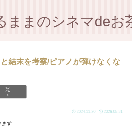
るままのシネマdeお
と結末を考察/ピアノが弾けなくな
X
2024.11.20
2026.05.31
います