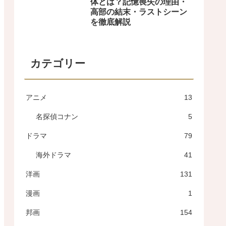
体とは？記憶喪失の理由・
高部の結末・ラストシーン
を徹底解説
カテゴリー
アニメ
13
名探偵コナン
5
ドラマ
79
海外ドラマ
41
洋画
131
漫画
1
邦画
154