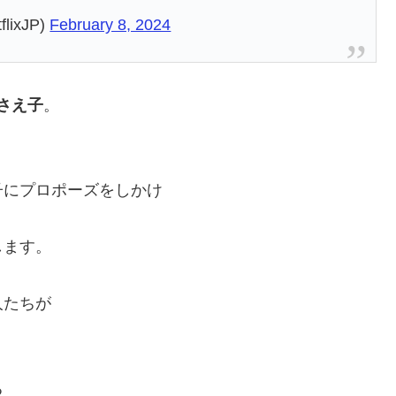
lixJP)
February 8, 2024
さえ子
。
子にプロポーズをしかけ
します。
人たちが
る