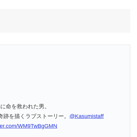
人に命を救われた男。
奇跡を描くラブストーリー。
@Kasumistaff
itter.com/WM9TwBgGMN