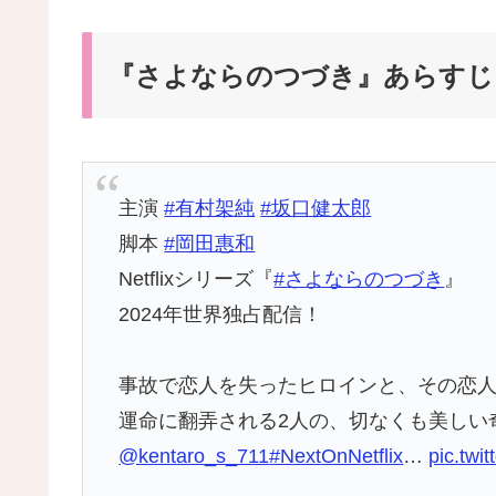
『さよならのつづき』あらすじ
主演
#有村架純
#坂口健太郎
脚本
#岡田惠和
Netflixシリーズ『
#さよならのつづき
』
2024年世界独占配信！
事故で恋人を失ったヒロインと、その恋
運命に翻弄される2人の、切なくも美しい
@kentaro_s_711
#NextOnNetflix
…
pic.tw