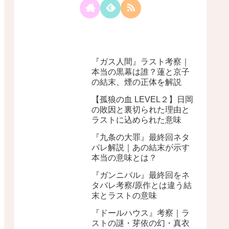
『ガス人間』ラスト考察｜
本当の黒幕は誰？蓮と京子
の結末、煙の正体を解説
【孤狼の血 LEVEL２】日岡
の敗因と裏切られた理由と
ラストに込められた意味
『九条の大罪』最終回ネタ
バレ解説｜あの結末が示す
本当の意味とは？
『ガンニバル』最終回をネ
タバレ考察/原作とは違う結
末とラストの意味
『ドールハウス』考察｜ラ
ストの謎・芽依の幻・真衣