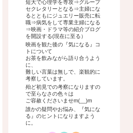
短大で心理学を専攻⇒グループ
セクレタリーとなる⇒主婦にな
るとともにジュエリー販売に転
職⇒病気をして専業主婦になる
⇒映画・ドラマ等の紹介ブログ
を開設する(現在に至る）
映画を観た後の『気になる』コ
トについて
お茶を飲みながら語り合うよう
に、
難しい言葉は無しで、楽観的に
考察しています。
殆ど初見での考察になりますの
で至らなさの色々は
ご容赦くださいませm(__)m
誰かの疑問やお悩み、『気にな
る』のヒントになりますよう
に。