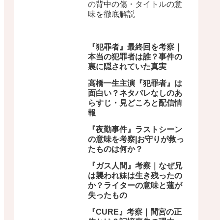
の背中の傷・タイトルの意
味を徹底解説
『犯罪者』最終回を考察｜
本当の犯罪者は誰？事件の
裏に隠されていた真実
高橋一生主演『犯罪者』は
面白い？ネタバレなしのあ
らすじ・見どころと配信情
報
『夜勤事件』ラストシーン
の意味を考察|お守りが救っ
たものは何か？
『ガス人間』考察｜なぜ兄
は襲われ妹は生き残ったの
か？ライターの意味と蓮が
失ったもの
『CURE』考察｜間宮の正