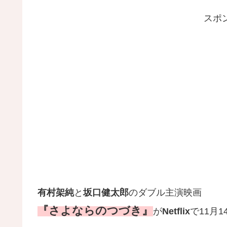
スポ
有村架純
と
坂口健太郎
のダブル主演映画
『さよならのつづき』
が
Netflix
で11月