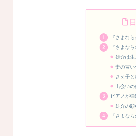
『さよなら
『さよなら
雄介は生
妻の言い
さえ子と
出会いの
ピアノが弾
雄介の願
『さよなら