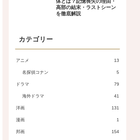
体とは？記憶喪失の理由・
高部の結末・ラストシーン
を徹底解説
カテゴリー
アニメ
13
名探偵コナン
5
ドラマ
79
海外ドラマ
41
洋画
131
漫画
1
邦画
154