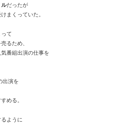
リル
だったが
受けまくっていた。
よって
を売るため、
人気番組出演の仕事を
の出演を
すすめる。
するように