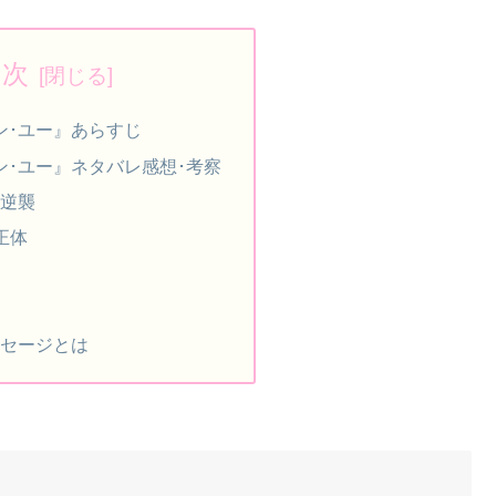
目次
ン･ユー』あらすじ
ン･ユー』ネタバレ感想･考察
逆襲
正体
セージとは