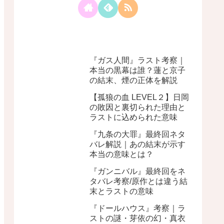
『ガス人間』ラスト考察｜
本当の黒幕は誰？蓮と京子
の結末、煙の正体を解説
【孤狼の血 LEVEL２】日岡
の敗因と裏切られた理由と
ラストに込められた意味
『九条の大罪』最終回ネタ
バレ解説｜あの結末が示す
本当の意味とは？
『ガンニバル』最終回をネ
タバレ考察/原作とは違う結
末とラストの意味
『ドールハウス』考察｜ラ
ストの謎・芽依の幻・真衣