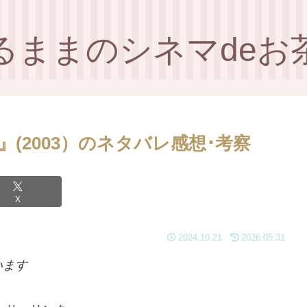
るままのシネマdeお
ー』(2003）のネタバレ感想･考察
X
2024.10.21
2026.05.31
います