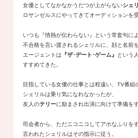
女優としてなかなかうだつが上がらない
シェ
ロサンゼルスにやってきてオーディションを
いつも『情熱が伝わらない』という常套句に
不合格を言い渡されるシェリルに、顔と名前
エージェントは
『ザ･デート･ゲーム』
という
すすめてきた。
目指している女優の仕事とは程遠い、TV番組
シェリルは乗り気になれなかったが、
友人の
テリー
に励まされ出演に向けて準備を
司会者から、ただニコニコしてアホなふりを
言われたシェリルはその指示に従う。