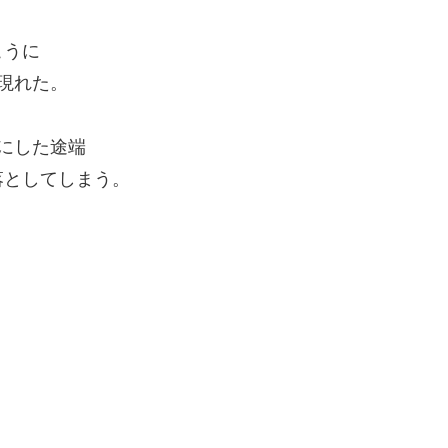
こうに
現れた。
にした途端
落としてしまう。
。