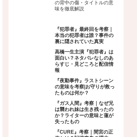
の背中の傷・タイトルの意
味を徹底解説
『犯罪者』最終回を考察｜
本当の犯罪者は誰？事件の
裏に隠されていた真実
高橋一生主演『犯罪者』は
面白い？ネタバレなしのあ
らすじ・見どころと配信情
報
『夜勤事件』ラストシーン
の意味を考察|お守りが救っ
たものは何か？
『ガス人間』考察｜なぜ兄
は襲われ妹は生き残ったの
か？ライターの意味と蓮が
失ったもの
『CURE』考察｜間宮の正