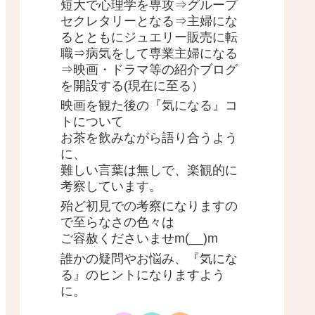
短大で心理学を専攻⇒グループ
セクレタリーとなる⇒主婦にな
るとともにジュエリー販売に転
職⇒病気をして専業主婦になる
⇒映画・ドラマ等の紹介ブログ
を開設する(現在に至る）
映画を観た後の『気になる』コ
トについて
お茶を飲みながら語り合うよう
に、
難しい言葉は無しで、楽観的に
考察しています。
殆ど初見での考察になりますの
で至らなさの色々は
ご容赦くださいませm(__)m
誰かの疑問やお悩み、『気にな
る』のヒントになりますよう
に。