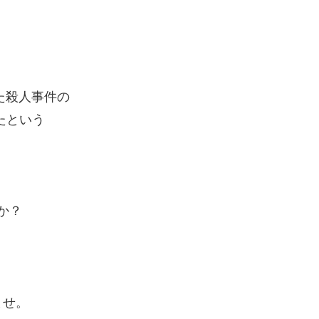
た殺人事件の
たという
か？
ませ。