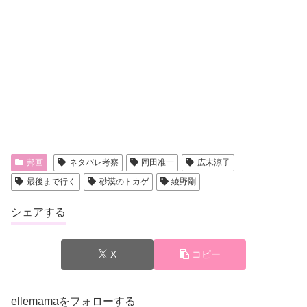
邦画
ネタバレ考察
岡田准一
広末涼子
最後まで行く
砂漠のトカゲ
綾野剛
シェアする
X
コピー
ellemamaをフォローする