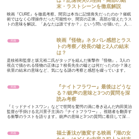
は？記憶喪失の理由・高部の結
末・ラストシーンを徹底解説
映画『CURE』を徹底考察。間宮は本当に記憶喪失だったのか？催眠
術ではなく心理操作だった可能性や、間宮の正体、高部が迎えたラス
トの意味を解説。「あなたは誰ですか？」という問いが描いた、人間
の心の闇とは。
映画『怪物』ネタバレ感想とラス
邦画
トの考察／校長の嘘と2人の結末
は？
是枝裕和監督と坂元裕二氏がタッグを組んだ衝撃作『怪物』。3人の
視点で描かれる怪物の正体は？校長先生の嘘とは何だったのか？湊と
依里の結末の意味など、気になる謎の考察と感想を綴っています。
『ナイトフラワー』最後はどうな
邦画
る？/銃声の意味と3つの質問を深
読み考察
『ミッドナイトスワン』などで世間を驚愕の渦に巻き込んだ内田英治
監督が手掛ける北川景子主演の『ナイトフラワー』。視聴者を翻弄す
る衝撃のラストを語ります。銃声の意味と3つの質問に着目して深読
み考察しています。
福士蒼汰が激変する映画『湖の女
邦画