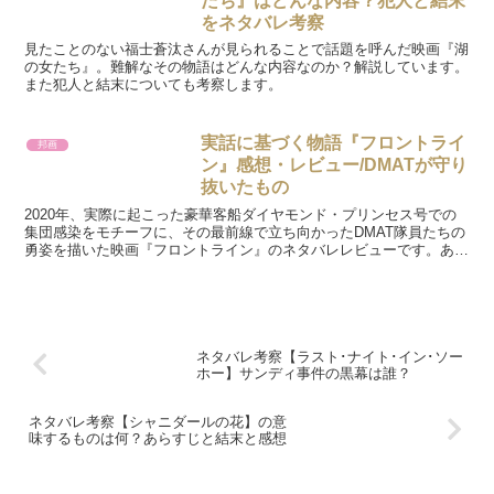
たち』はどんな内容？犯人と結末
をネタバレ考察
見たことのない福士蒼汰さんが見られることで話題を呼んだ映画『湖
の女たち』。難解なその物語はどんな内容なのか？解説しています。
また犯人と結末についても考察します。
実話に基づく物語『フロントライ
邦画
ン』感想・レビュー/DMATが守り
抜いたもの
2020年、実際に起こった豪華客船ダイヤモンド・プリンセス号での
集団感染をモチーフに、その最前線で立ち向かったDMAT隊員たちの
勇姿を描いた映画『フロントライン』のネタバレレビューです。あの
船内で何が起こっていたのか？真実に迫ります。
ネタバレ考察【ラスト･ナイト･イン･ソー
ホー】サンディ事件の黒幕は誰？
ネタバレ考察【シャニダールの花】の意
味するものは何？あらすじと結末と感想