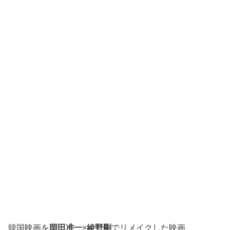
韓国映画を
岡田准一
×
綾野剛
でリメイクした映画