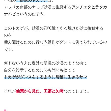
本物の
『砂漠のトカゲ』
は、
アフリカ南部のナミブ砂漠に生息する
アンチエタヒラタカ
ナヘビ
というのだそう。
このトカゲが、砂漠の70℃近くある焼けた砂に接触する
のを
極力避けるために行なう動作がダンスに例えられているの
です。
何もないうえに過酷な環境の砂漠のような街で
自分を誇示するために恥も外聞も捨てて
トカゲがダンスをするように滑稽に生きるサマ
それが
仙葉から見た、工藤と矢崎
なのでしょう。