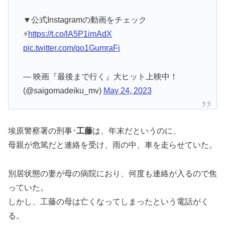
▼公式Instagramの動画をチェック
⚡
https://t.co/lA5P1imAdX
pic.twitter.com/qo1GumraFi
— 映画『最後まで行く』大ヒット上映中！
(@saigomadeiku_mv)
May 24, 2023
埃原警察署の刑事･
工藤
は、年末だというのに、
母親が危篤だと連絡を受け、雨の中、車を走らせていた。
別居状態の妻が母の病院におり、何度も連絡が入るので焦
っていた。
しかし、工藤の母は亡くなってしまったという電話がく
る。