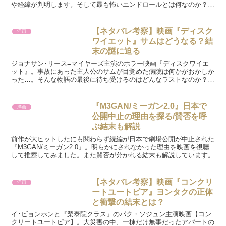
や経緯が判明します。そして最も怖いエンドロールとは何なのか？そ
の時ハワードは何を見たのか？推察しています。
【ネタバレ考察】映画『ディスク
洋画
ワイエット』サムはどうなる？結
末の謎に迫る
ジョナサン･リース=マイヤーズ主演のホラー映画『ディスクワイエ
ット』。事故にあった主人公のサムが目覚めた病院は何かがおかしか
った…。そんな物語の最後に待ち受けるのはどんなラストなのか？そ
の結末について深読み考察しています。
『M3GAN/ミーガン2.0』日本で
洋画
公開中止の理由を探る/賛否を呼
ぶ結末も解説
前作が大ヒットしたにも関わらず続編が日本で劇場公開が中止された
『M3GAN/ミーガン2.0』。明らかにされなかった理由を映画を視聴
して推察してみました。また賛否が分かれる結末も解説しています。
【ネタバレ考察】映画『コンクリ
洋画
ートユートピア』ヨンタクの正体
と衝撃の結末とは？
イ･ビョンホンと『梨泰院クラス』のパク・ソジュン主演映画【コン
クリートユートピア】。大災害の中、一棟だけ無事だったアパートの