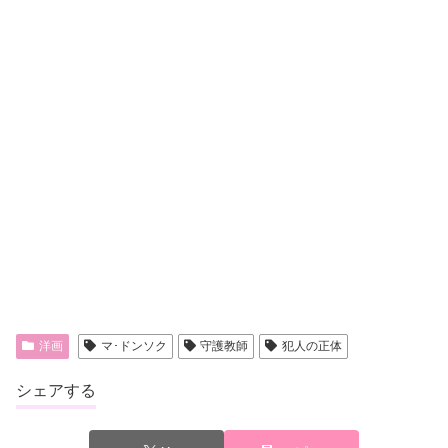
洋画
マ･ドンソク
守護教師
犯人の正体
シェアする