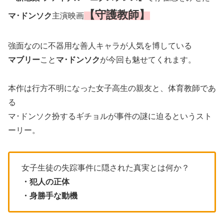
【守護教師】
マ･ドンソク
主演映画
強面なのに不器用な善人キャラが人気を博している
マブリー
こと
マ･ドンソク
が今回も魅せてくれます。
本作は行方不明になった女子高生の親友と、体育教師であ
る
マ･ドンソク扮するギチョルが事件の謎に迫るというスト
ーリー。
女子生徒の失踪事件に隠された真実とは何か？
・犯人の正体
・身勝手な動機