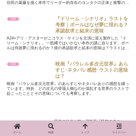
住民の葛藤を描く本作でリーダー的存在のヨンタクの正体と衝撃の結
末についてネタバレ考察しています。
『ドリーム・シナリオ』ラストを
洋画
考察｜ポールはなぜ夢に現れる？
承認欲求と結末の意味
A24×アリ・アスターがニコラス・ケイジを主演に迎え製作した『ド
リーム・シナリオ』。一筋縄ではいかない本作の謎に迫ります。ポー
ルは何故夢に現れるのか？彼の承認欲求と結末の意味は？ラストはど
うなるのか？考察しています。
映画『パラレル多次元世界』あら
洋画
すじ･ネタバレ感想･ラストの意味
は？
映画『パラレル多次元世界』のあらすじやネタバレありの感想を綴っ
ています。時折、どの次元の登場人物なのか混乱する世界のラストで
起こったこととその意味についても考察します。
原作の結末が怖い?!映画『怪物の木こ
り』最もサイコパスだったのはアイツだ
った！
ホーム
検索
トップ
サイドバー