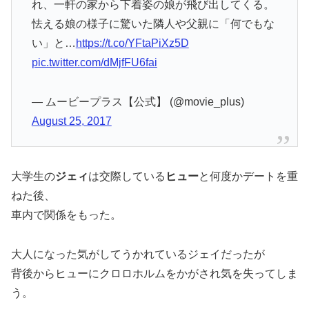
れ、一軒の家から下着姿の娘が飛び出してくる。
怯える娘の様子に驚いた隣人や父親に「何でもな
い」と…
https://t.co/YFtaPiXz5D
pic.twitter.com/dMjfFU6fai
— ムービープラス【公式】 (@movie_plus)
August 25, 2017
大学生の
ジェィ
は交際している
ヒュー
と何度かデートを重
ねた後、
車内で関係をもった。
大人になった気がしてうかれているジェイだったが
背後からヒューにクロロホルムをかがされ気を失ってしま
う。