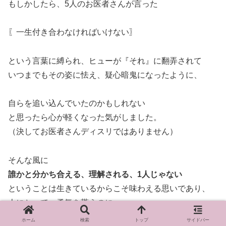
もしかしたら、5人のお医者さんが言った
〖一生付き合わなければいけない〗
という言葉に縛られ、ヒューが『それ』に翻弄されて
いつまでもその姿に怯え、疑心暗鬼になったように、
自らを追い込んでいたのかもしれない
と思ったら心が軽くなった気がしました。
（決してお医者さんディスリではありません）
そんな風に
誰かと分かち合える、理解される、1人じゃない
ということは生きているからこそ味わえる思いであり、
人にとって、勇気を貰うのに
大切なことなのかもしれませんね。
ホーム
検索
トップ
サイドバー