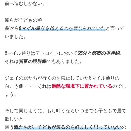
前へ進むしかない。
彼らが子どもの頃、
親から
8マイル通り
を越えるのを禁じられて
いた
と言って
いました。
8マイル通りはデトロイトにおいて
郊外と都市の境界線
。
それは
貧富の境界線
でもありました。
ジェイの親たちが行くのを禁止していた8マイル通りの
向こう側・・・それは
過酷な環境下に置かれている
のでし
ょう。
そして同じように、もし叶うならいつまでも子どもで居て
欲しいと
願う
親たちが、
子どもが
渡るのを好ましく思っていない
の