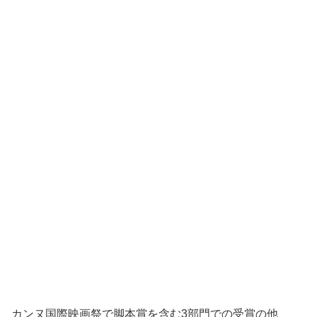
カンヌ国際映画祭で脚本賞を含む3部門での受賞の他、