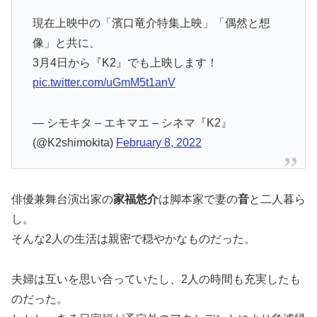
現在上映中の「濱口竜介特集上映」「偶然と想
像」と共に、
3月4日から『K2』でも上映します！
pic.twitter.com/uGmM5t1anV
— シモキタ – エキマエ – シネマ『K2』
(@K2shimokita)
February 8, 2022
俳優兼舞台演出家の
家福悠介
は脚本家で妻の
音
と二人暮ら
し。
そんな2人の生活は親密で穏やかなものだった。
夫婦は互いを思い合っていたし、2人の時間も充実したも
のだった。