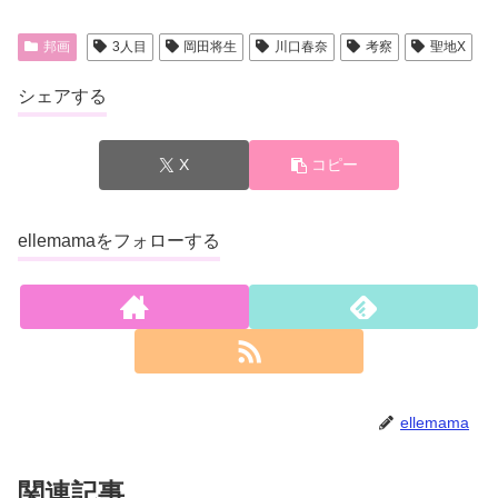
邦画
3人目
岡田将生
川口春奈
考察
聖地X
シェアする
X
コピー
ellemamaをフォローする
ellemama
関連記事