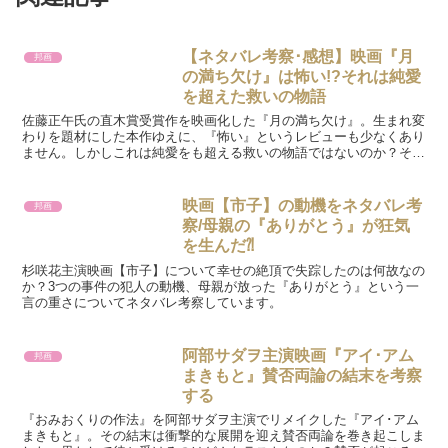
【ネタバレ考察･感想】映画『月
邦画
の満ち欠け』は怖い!?それは純愛
を超えた救いの物語
佐藤正午氏の直木賞受賞作を映画化した『月の満ち欠け』。生まれ変
わりを題材にした本作ゆえに、『怖い』というレビューも少なくあり
ません。しかしこれは純愛をも超える救いの物語ではないのか？そん
な視点から感想、考察を綴っています。
映画【市子】の動機をネタバレ考
邦画
察/母親の『ありがとう』が狂気
を生んだ⁈
杉咲花主演映画【市子】について幸せの絶頂で失踪したのは何故なの
か？3つの事件の犯人の動機、母親が放った『ありがとう』という一
言の重さについてネタバレ考察しています。
阿部サダヲ主演映画『アイ･アム
邦画
まきもと』賛否両論の結末を考察
する
『おみおくりの作法』を阿部サダヲ主演でリメイクした『アイ･アム
まきもと』。その結末は衝撃的な展開を迎え賛否両論を巻き起こしま