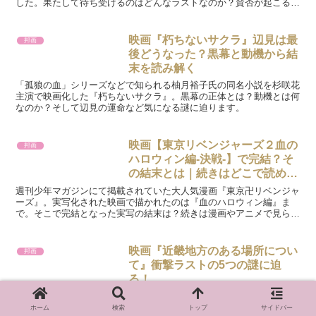
した。果たして待ち受けるのはどんなラストなのか？賛否が起こる理
由について考察しています。
映画『朽ちないサクラ』辺見は最
邦画
後どうなった？黒幕と動機から結
末を読み解く
「孤狼の血」シリーズなどで知られる柚月裕子氏の同名小説を杉咲花
主演で映画化した『朽ちないサクラ』。黒幕の正体とは？動機とは何
なのか？そして辺見の運命など気になる謎に迫ります。
映画【東京リベンジャーズ２血の
邦画
ハロウィン編-決戦-】で完結？そ
の結末とは｜続きはどこで読め
る？
週刊少年マガジンにて掲載されていた大人気漫画『東京卍リベンジャ
ーズ』。実写化された映画で描かれたのは『血のハロウィン編』ま
で。そこで完結となった実写の結末は？続きは漫画やアニメで見られ
るのか？まとめました。
映画『近畿地方のある場所につい
邦画
て』衝撃ラストの5つの謎に迫
る！
人気ホラー作家背筋氏の話題の同名原作を菅野美穂主演×白石晃士監
督（『サユリ』など）で実写映画化した『近畿地方のある場所につい
ホーム
検索
トップ
サイドバー