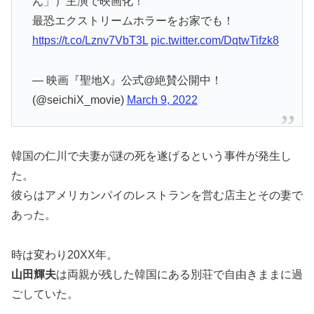
ん」）主演で映画化！
最恐エクストリームホラーをお家でも！
https://t.co/Lznv7VbT3L
pic.twitter.com/DqtwTifzk8
— 映画『聖地X』公式@絶賛公開中！
(@seichiX_movie)
March 9, 2022
韓国の仁川で夫妻が謎の死を遂げるという事件が発生し
た。
彼らはアメリカンパイのレストランを営む店主とその妻で
あった。
時は変わり20XX年。
山田輝夫
は両親が残した韓国にある別荘で自由きままに過
ごしていた。