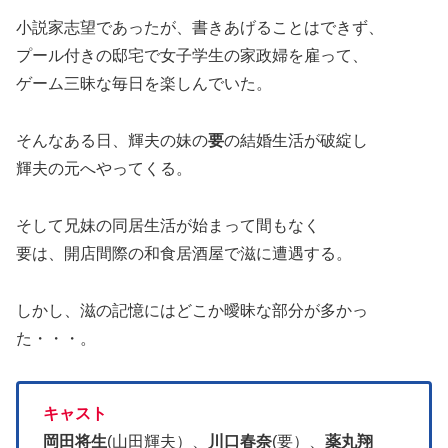
小説家志望であったが、書きあげることはできず、
プール付きの邸宅で女子学生の家政婦を雇って、
ゲーム三昧な毎日を楽しんでいた。
そんなある日、輝夫の妹の
要
の結婚生活が破綻し
輝夫の元へやってくる。
そして兄妹の同居生活が始まって間もなく
要は、開店間際の和食居酒屋で滋に遭遇する。
しかし、滋の記憶にはどこか曖昧な部分が多かっ
た・・・。
キャスト
岡田将生
(山田輝夫）、
川口春奈
(要）、
薬丸翔