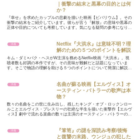
｜衝撃の結末と黒幕の目的とは何
か？
『幸せ』を求めたカップルの悲劇を描いた映画【ビバリウム】。その
衝撃の結末をご紹介しています。彼らが言う『解放』の意味や黒幕の
正体や目的についても考察しています。気になる疑問の参考になりま
すように。
Netflix『大洪水』は意味不明？理
洋画
解のための５つのポイントを解説
キム・ダミ×パク・ヘスがW主演を務めるNetflix映画『大洪水』。視
聴者数も好調の本作ですが、その意味が難解だと話題になっていま
す。そこで物語の理解を助ける５つのポイントについて簡潔に解説し
ています。
名曲が蘇る映画【エルヴィス】オ
洋画
ースティン・バトラーの歌声は本
物？
数々の名曲をこの世に生み出し、残したキング・オブ・ロックンロー
ルことエルヴィス・プレスリーの壮絶な半生を描いた衝撃作【エルヴ
ィス】劇中で流れる楽曲の数々は主演のオースティン・バトラーの歌
声なのか？検証してみました。
『箪笥』の謎を深読み考察/後悔
洋画
と復讐の末路、ウンジュの犯した