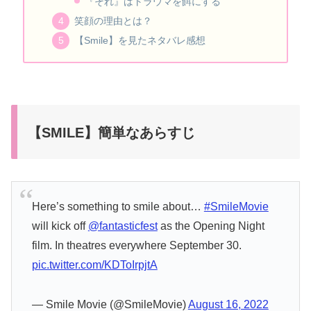
『それ』はトラウマを餌にする
笑顔の理由とは？
【Smile】を見たネタバレ感想
【SMILE】簡単なあらすじ
Here’s something to smile about…
#SmileMovie
will kick off
@fantasticfest
as the Opening Night
film. In theatres everywhere September 30.
pic.twitter.com/KDToIrpjtA
— Smile Movie (@SmileMovie)
August 16, 2022