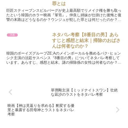
罪とは
巨匠スティーブンスピルバーグが史上最高額でリメイク権を勝ち取っ
たという韓国のホラー映画『箪笥』。仲良し姉妹が仕掛けた後悔と復
讐の末路はどうなるのか？ウンジュが犯した罪とは何だったのか？本
作の謎を考察しています。
ネタバレ考察【8番目の男】あら
洋画
すじと感想と結末｜掃除のおばさ
んは何者なのか？
韓国のボーイズグループZE;Aのメインボーカルを務めるパク･ヒョン
シク主演の法廷サスペンス『8番目の男』についてネタバレ考察して
います。あらすじ、感想と結末。謎の掃除係の女性は何者なのか？推
察します。
草彅剛主演【ミッドナイトスワン】壮絶
な凪沙のラストをネタバレ考察
映画【神は見返りを求める】豹変する優
里と暴露する田母神とラストをネタバレ
考察