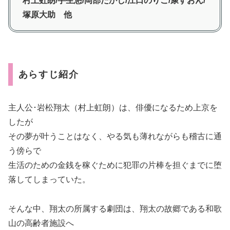
村上虹朗/芋生悠/岡部たかし/江口のりこ/康すおん/
塚原大助 他
あらすじ紹介
主人公･岩松翔太（村上虹朗）は、俳優になるため上京を
したが
その夢が叶うことはなく、やる気も薄れながらも稽古に通
う傍らで
生活のための金銭を稼ぐために犯罪の片棒を担ぐまでに堕
落してしまっていた。
そんな中、翔太の所属する劇団は、翔太の故郷である和歌
山の高齢者施設へ