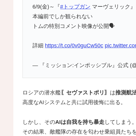
6/9(金)～『
#トップガン
マーヴェリック』
本編前でしか観られない
トムの特別コメント映像が公開🗣️
詳細
https://t.co/0v0guCw50c
pic.twitter.
— 『ミッション:インポッシブル』公式 (@MIm
ロシアの潜水艦
〖セヴァストポリ〗
は
推測航
高度なAIシステムと共に試用後悔に出る。
しかし、その
AIは自我を持ち暴走
してしまう
その結果、敵艦隊の存在を匂わせ乗組員たち