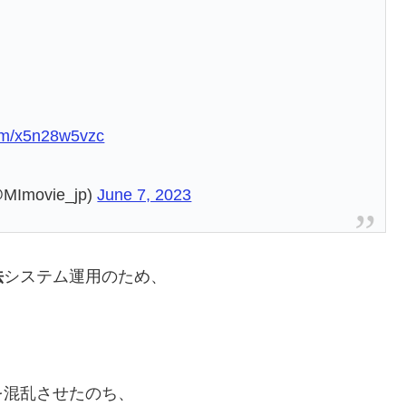
com/x5n28w5vzc
ovie_jp)
June 7, 2023
法
システム運用のため、
。
を混乱させたのち、