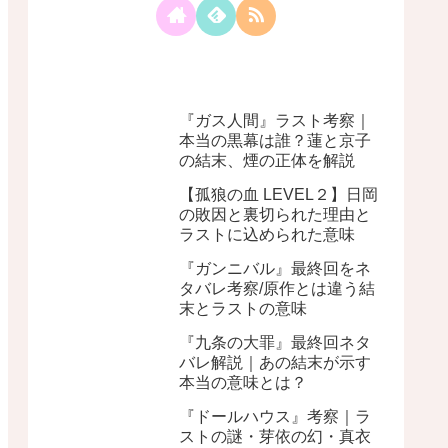
『ガス人間』ラスト考察｜
本当の黒幕は誰？蓮と京子
の結末、煙の正体を解説
【孤狼の血 LEVEL２】日岡
の敗因と裏切られた理由と
ラストに込められた意味
『ガンニバル』最終回をネ
タバレ考察/原作とは違う結
末とラストの意味
『九条の大罪』最終回ネタ
バレ解説｜あの結末が示す
本当の意味とは？
『ドールハウス』考察｜ラ
ストの謎・芽依の幻・真衣