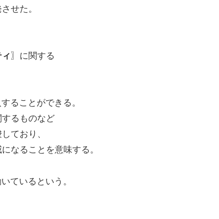
発させた。
ティ
〗に関する
入することができる。
関するものなど
唆しており、
威になることを意味する。
動いているという。