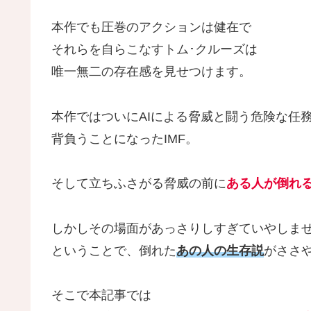
本作でも圧巻のアクションは健在で
それらを自らこなすトム･クルーズは
唯一無二の存在感を見せつけます。
本作ではついにAIによる脅威と闘う危険な任
背負うことになったIMF。
そして立ちふさがる脅威の前に
ある人が倒れ
しかしその場面があっさりしすぎていやしま
ということで、倒れた
あの人の生存説
がささ
そこで本記事では