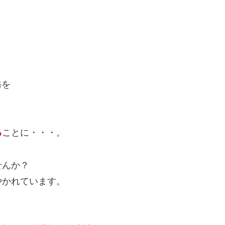
務を
る
ことに・・・。
せんか？
やかれています。