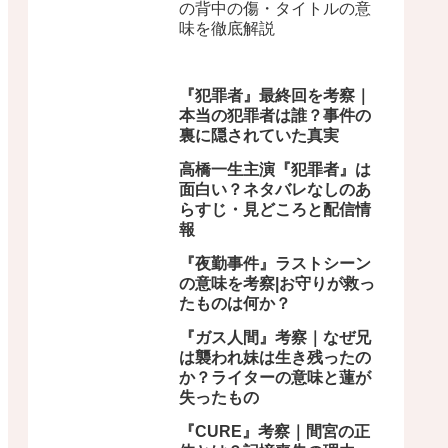
の背中の傷・タイトルの意
味を徹底解説
『犯罪者』最終回を考察｜
本当の犯罪者は誰？事件の
裏に隠されていた真実
高橋一生主演『犯罪者』は
面白い？ネタバレなしのあ
らすじ・見どころと配信情
報
『夜勤事件』ラストシーン
の意味を考察|お守りが救っ
たものは何か？
『ガス人間』考察｜なぜ兄
は襲われ妹は生き残ったの
か？ライターの意味と蓮が
失ったもの
『CURE』考察｜間宮の正