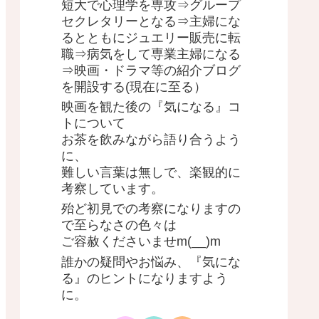
短大で心理学を専攻⇒グループ
セクレタリーとなる⇒主婦にな
るとともにジュエリー販売に転
職⇒病気をして専業主婦になる
⇒映画・ドラマ等の紹介ブログ
を開設する(現在に至る）
映画を観た後の『気になる』コ
トについて
お茶を飲みながら語り合うよう
に、
難しい言葉は無しで、楽観的に
考察しています。
殆ど初見での考察になりますの
で至らなさの色々は
ご容赦くださいませm(__)m
誰かの疑問やお悩み、『気にな
る』のヒントになりますよう
に。