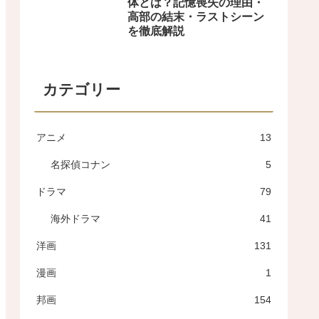
体とは？記憶喪失の理由・
高部の結末・ラストシーン
を徹底解説
カテゴリー
アニメ
13
名探偵コナン
5
ドラマ
79
海外ドラマ
41
洋画
131
漫画
1
邦画
154