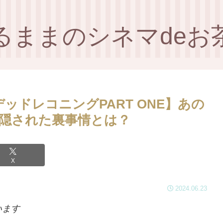
るままのシネマdeお
ッドレコニングPART ONE】あの
隠された裏事情とは？
X
2024.06.23
います