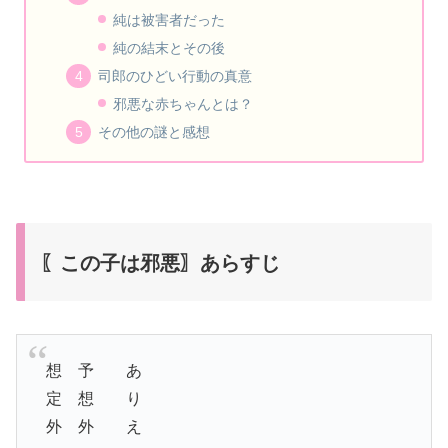
純は被害者だった
純の結末とその後
司郎のひどい行動の真意
邪悪な赤ちゃんとは？
その他の謎と感想
〖この子は邪悪〗あらすじ
想 予 あ
定 想 り
外 外 え