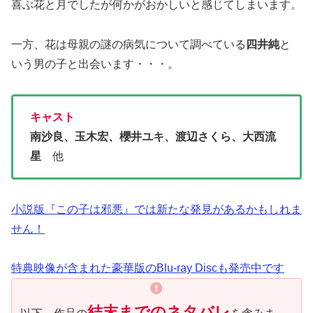
喜ぶ花と月でしたが何かがおかしいと感じてしまいます。
一方、花は母親の謎の病気について調べている
四井純
と
いう男の子と出会います・・・。
キャスト
南沙良、玉木宏、櫻井ユキ、渡辺さくら、大西流
星
他
小説版『この子は邪悪』では新たな発見があるかもしれま
せん！
特典映像が含まれた豪華版のBlu-ray Discも発売中です
結末までのネタバレ