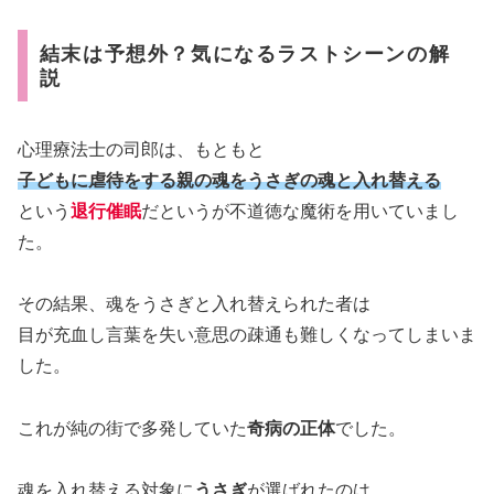
結末は予想外？気になるラストシーンの解
説
心理療法士の司郎は、もともと
子どもに虐待をする親の魂をうさぎの魂と入れ替える
という
退行催眠
だというが不道徳な魔術を用いていまし
た。
その結果、魂をうさぎと入れ替えられた者は
目が充血し言葉を失い意思の疎通も難しくなってしまいま
した。
これが純の街で多発していた
奇病の正体
でした。
魂を入れ替える対象に
うさぎ
が選ばれたのは