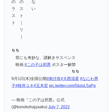
の の な
ラ ス い
ス ト
ト ｜
リ
｜
🌀🌀
世にも奇妙な、謎解きサスペンス
映画
#この子は邪悪
ポスター解禁
🌀🌀
9月1日(木)全国公開
#南沙良
#大西流星
#なにわ男
子
#桜井ユキ
#玉木宏
pic.twitter.com/StulsL5aPp
— 映画『この子は邪悪』公式
(@konokohajyaaku)
July 7, 2022