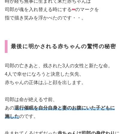
時が経ち無事に生まれて来た赤ちゃんは
司郎が魂を入れ替える時にする
∞
のマークを
指で描き笑みを浮かべたのです・・。
最後に明かされる赤ちゃんの驚愕の秘密
司郎の亡きあと、残された3人の女性と新たな命。
4人で幸せになろうと決意した矢先、
赤ちゃんの正体はふと顔を出します。
司郎は命が絶える寸前、
あの
退行催眠を自分自身と妻のお腹にいた子どもに
施した
のです。
生まれてくるはずだった
赤ちゃんは司郎の身代わり
に