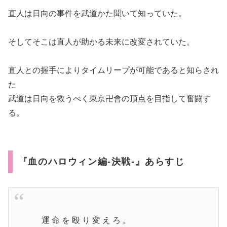
直人は日向の事件を武道かた聞いて知っていた。
そしてそこは直人が助かる未来に改変されていた。
直人との握手によりタイムリープが可能であると知らされ
た
武道は日向を救うべく東京卍會の頂点を目指して奮闘す
る。
『血のハロウィン編-決戦-』あらすじ
⠀⠀
運 命 を 殴 り 変 え ろ 。