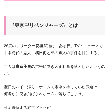
『東京卍リベンジャーズ』とは
26歳のフリーター
花垣武道
は、ある日、TVのニュースで
中学時代の恋人、
橘日向
と弟の
直人
の事件を目にする。
二人は
東京卍會
の抗争に巻き込まれ命を落としたというの
だ。
翌日のバイト帰り、ホームで電車を待っていた武道は
何者かに突き飛ばされホームに落ちてしまう。
死を覚悟する武道だったが