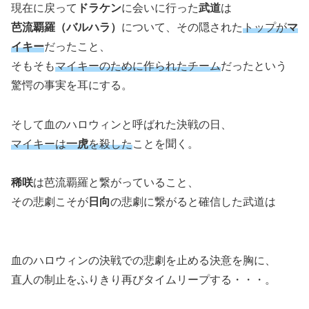
現在に戻って
ドラケン
に会いに行った
武道
は
芭流覇羅（バルハラ）
について、その隠された
トップが
マ
イキー
だったこと、
そもそも
マイキーのために作られたチーム
だったという
驚愕の事実を耳にする。
そして血のハロウィンと呼ばれた決戦の日、
マイキーは
一虎
を殺した
ことを聞く。
稀咲
は芭流覇羅と繋がっていること、
その悲劇こそが
日向
の悲劇に繋がると確信した武道は
血のハロウィンの決戦での悲劇を止める決意を胸に、
直人の制止をふりきり再びタイムリープする・・・。