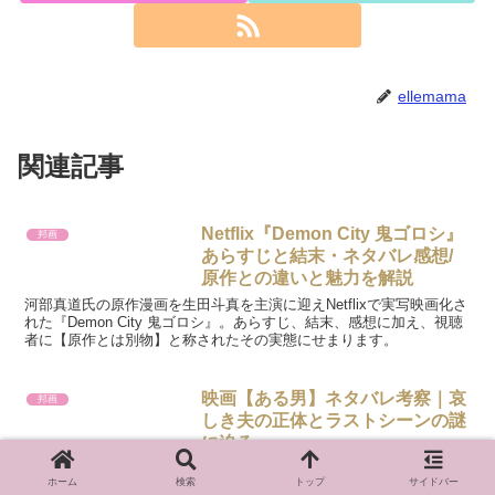
ellemama
関連記事
Netflix『Demon City 鬼ゴロシ』
邦画
あらすじと結末・ネタバレ感想/
原作との違いと魅力を解説
河部真道氏の原作漫画を生田斗真を主演に迎えNetflixで実写映画化さ
れた『Demon City 鬼ゴロシ』。あらすじ、結末、感想に加え、視聴
者に【原作とは別物】と称されたその実態にせまります。
映画【ある男】ネタバレ考察｜哀
邦画
しき夫の正体とラストシーンの謎
に迫る
妻夫木聡×安藤サクラ×窪田正孝、出演のヒューマンサスペンス映画
ホーム
検索
トップ
サイドバー
『ある男』。本作を通じて描いたものは何なのか？ネタバレ考察して