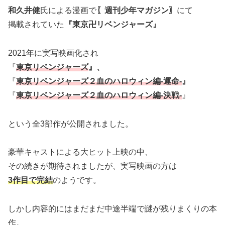
和久井健
氏による漫画で
〖週刊少年マガジン〗
にて
掲載されていた
『東京卍リベンジャーズ』
2021年に実写映画化され
『
東京リベンジャーズ
』、
『
東京リベンジャーズ２血のハロウィン編-運命-
』
『
東京リベンジャーズ２血のハロウィン編-決戦-
』
という全3部作が公開されました。
豪華キャストによる大ヒット上映の中、
その続きが期待されましたが、実写映画の方は
3作目で完結
のようです。
しかし内容的にはまだまだ中途半端で謎が残りまくりの本
作。