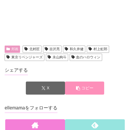
邦画
北村匠
吉沢亮
和久井健
村上虹郎
東京リベンジャーズ
永山絢斗
血のハロウィン
シェアする
X
コピー
ellemamaをフォローする