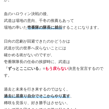
血のハロウィン決戦の後、
武道は場地の意向、千冬の推薦もあって
場地の率いた
壱番隊の隊長に就任
することになります。
日向の悲劇が回避できたのかどうかは
武道が元の世界へ戻らないことには
確かめる術がないのですが、
壱番隊隊長の任命の挨拶時に、武道は
『
ずっとここにいる
』=
もう戻らない
決意を宣言するので
す。
過去と未来を行き来するのではなく、
過去に居座り自分でそこからやり直す
、
稀咲を見張り、好き勝手はさせない、