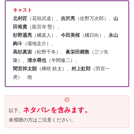
キャスト
北村匠
（花垣武道）、
吉沢亮
（佐野万次郎）、
山
田裕貴
（龍宮寺 堅）、
杉野遥亮
（橘直人）、
今田美桜
（橘日向）、
永山
絢斗
（場地圭介）、
高杉真宙
（松野千冬）、
眞栄田郷敦
（三ツ矢
隆）、
清水尋也
（半間修二）、
間宮祥太朗
（稀咲 鉄太）、
村上虹郎
（羽宮一
虎） 他
ネタバレを含みます。
以下、
未視聴の方はご注意ください。