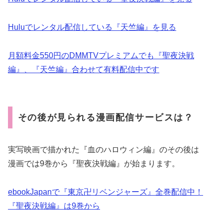
Huluでレンタル配信している『天竺編』を見る
月額料金550円のDMMTVプレミアムでも『聖夜決戦
編』、『天竺編』合わせて有料配信中です
その後が見られる漫画配信サービスは？
実写映画で描かれた『血のハロウィン編』のその後は
漫画では9巻から『聖夜決戦編』が始まります。
ebookJapanで『東京卍リベンジャーズ』全巻配信中！
『聖夜決戦編』は9巻から