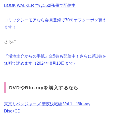
BOOK WALKER では550円/冊で配信中
コミックシーモアなら会員登録で70％オフクーポン貰え
ます！
さらに
『場地圭介からの手紙』全5巻も配信中！さらに第1巻を
無料で読めます（2024年8月13日まで）
DVDやBlu-rayを購入するなら
東京リベンジャーズ 聖夜決戦編 Vol.1 ［Blu-ray
Disc+CD］