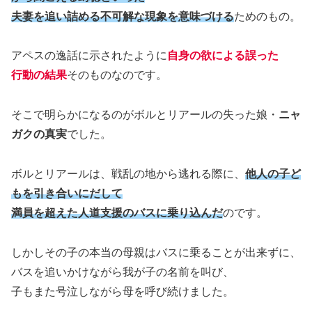
夫妻を追い詰める不可解な現象を意味づける
ためのもの。
アペスの逸話に示されたように
自身の欲による誤った
行動の結果
そのものなのです。
そこで明らかになるのがボルとリアールの失った娘・
ニャ
ガクの真実
でした。
ボルとリアールは、戦乱の地から逃れる際に、
他人の子ど
もを引き合いにだして
満員を超えた人道支援のバスに乗り込んだ
のです。
しかしその子の本当の母親はバスに乗ることが出来ずに、
バスを追いかけながら我が子の名前を叫び、
子もまた号泣しながら母を呼び続けました。