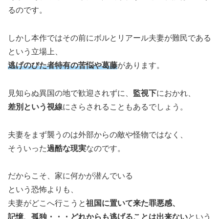
るのです。
しかし本作ではその前にボルとリアール夫妻が難民である
という立場上、
逃げのびた者特有の苦悩や葛藤
があります。
見知らぬ異国の地で歓迎されずに、
監視下
におかれ、
差別という視線
にさらされることもあるでしょう。
夫妻をまず襲うのは外部からの敵や怪物ではなく、
そういった
過酷な現実
なのです。
だからこそ、家に何かが潜んでいる
という恐怖よりも、
夫妻がどこへ行こうと
祖国に置いて来た罪悪感、
記憶、孤独・・・どれからも逃げることは出来ない
という