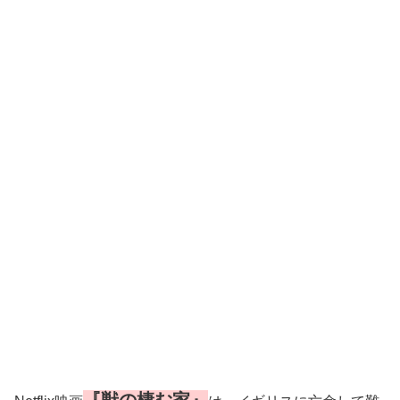
『獣の棲む家』