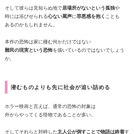
そして彼らは見知らぬ地で
居場所がないという孤独
や
時には浴びせられる
心ない罵声
に
罪悪感を抱く
ことも
あるのかもしれません。
本作の恐怖は家に棲む何かだけではない
難民の現実という恐怖
を描いているのではないでしょう
か。
潜むものよりも先に社会が追い詰める
ホラー映画と言えば、通常の恐怖の対象は
外からやってくる怪物であることが多い。
そしてそれらと対峙した
主人公が倒すことで物語は終着
す