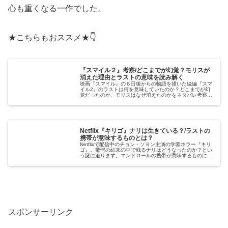
心も重くなる一作でした。
★こちらもおススメ★👇
『スマイル２』考察/どこまでが幻覚？モリスが
消えた理由とラストの意味を読み解く
映画『スマイル』の６日後からの物語を描いた続編『スマ
イル2』のラストは何を意味していたのか？どこまでが幻
覚だったのか、モリスはなぜ消えたのかをネタバレ考察。
呪いの拡散やスカイの結末について詳しく解説します。
Netflix『キリゴ』ナリは生きている？/ラストの
携帯が意味するものとは？
Netflixで配信中のチョン・ソヨン主演の学園ホラー『キリ
ゴ』。驚愕の結末の中で残るナリはどうなったのか？とい
う謎に迫ります。エンドロールの携帯が意味するものにつ
いても触れています。
スポンサーリンク