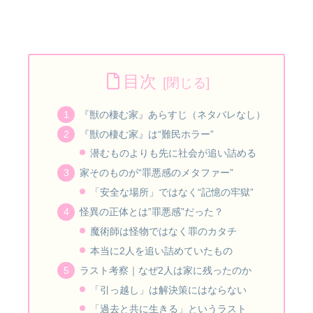
目次
『獣の棲む家』あらすじ（ネタバレなし）
『獣の棲む家』は“難民ホラー”
潜むものよりも先に社会が追い詰める
家そのものが“罪悪感のメタファー”
「安全な場所」ではなく“記憶の牢獄”
怪異の正体とは”罪悪感”だった？
魔術師は怪物ではなく罪のカタチ
本当に2人を追い詰めていたもの
ラスト考察｜なぜ2人は家に残ったのか
「引っ越し」は解決策にはならない
「過去と共に生きる」というラスト