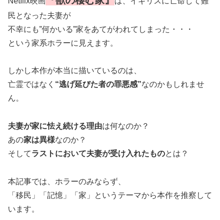
Netflix映画
は、イギリスに亡命して難
民となった夫妻が
不幸にも”何かいる”家をあてがわれてしまった・・・
という家系ホラーに見えます。
しかし本作が本当に描いているのは、
亡霊ではなく
“逃げ延びた者の罪悪感”
なのかもしれませ
ん。
夫妻が家に怯え続ける理由
は何なのか？
あの
家は異様
なのか？
そして
ラストにおいて夫妻が受け入れたもの
とは？
本記事では、ホラーのみならず、
「移民」「記憶」「家」というテーマから本作を推察して
います。