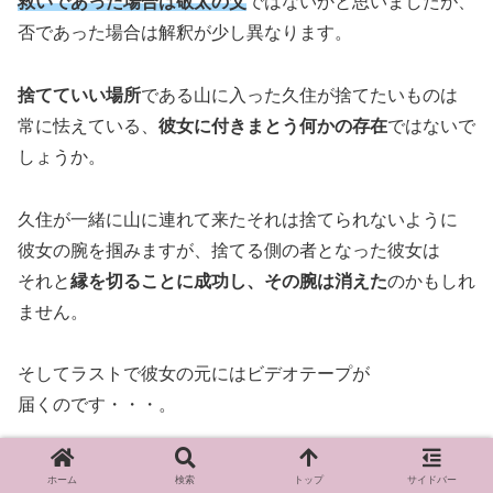
救いであった場合は敬太の父
ではないかと思いましたが、
否であった場合は解釈が少し異なります。
捨てていい場所
である山に入った久住が捨てたいものは
常に怯えている、
彼女に付きまとう何かの存在
ではないで
しょうか。
久住が一緒に山に連れて来たそれは捨てられないように
彼女の腕を掴みますが、捨てる側の者となった彼女は
それと
縁を切ることに成功し、その腕は消えた
のかもしれ
ません。
そしてラストで彼女の元にはビデオテープが
届くのです・・・。
ホーム
検索
トップ
サイドバー