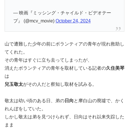
— 映画『ミッシング・チャイルド・ビデオテー
プ』 (@mcv_movie)
October 24, 2024
山で遭難した少年の前にボランティアの青年が現れ救助し
てくれた。
その青年はすぐに立ち去ってしまったが、
消えたボランティアの青年を取材している記者の
久住美琴
は
兒玉敬太
がその人だと察知し取材を試みる。
敬太は幼い頃のある日、弟の
日向
と摩白山の廃墟で、かく
れんぼをしていた。
しかし敬太は弟を見つけられず、日向はそれ以来失踪した
まま