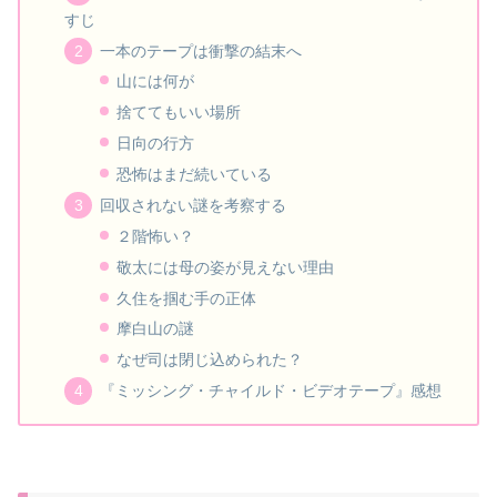
すじ
一本のテープは衝撃の結末へ
山には何が
捨ててもいい場所
日向の行方
恐怖はまだ続いている
回収されない謎を考察する
２階怖い？
敬太には母の姿が見えない理由
久住を掴む手の正体
摩白山の謎
なぜ司は閉じ込められた？
『ミッシング・チャイルド・ビデオテープ』感想